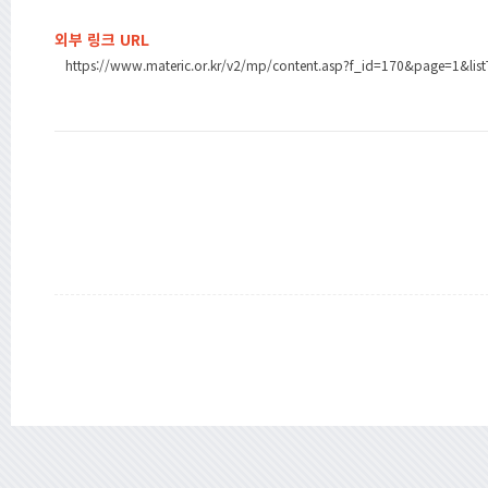
외부 링크 URL
https://www.materic.or.kr/v2/mp/content.asp?f_id=170&page=1&li