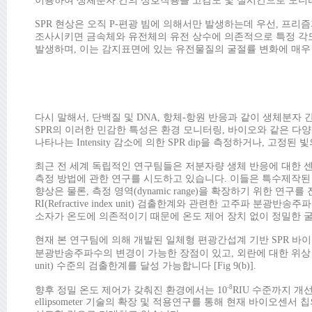
이용하여 생체분자 간의 상호작용을 고감도 및 실시간으로 모니터링할 
SPR 현상은 오직 P-편광 빔에 의해서만 발생하는데 우선, 프리즘과 금 
조사시키면 금속체와 유전체의 유전 상수에 의존적으로 특정 각도 
발생하며, 이는 감지표면에 있는 유전물질의 굴절률 변화에 매우 민감하
다시 말해서, 단백질 및 DNA, 항체-항원 반응과 같이 생체분자
SPR의 이러한 민감한 특성은 환경 모니터링, 바이오와 같은 다양
나타나는 Intensity 감소에 의한 SPR dip을 측정하거나, 고정된 빛
최근 전 세계 독립적인 연구팀들은 저분자량 생체 반응에 대한 센
측정 방법에 관한 연구를 시도하고 있습니다. 이들은 특수제작된
향상은 물론, 측정 영역(dynamic range)을 확장하기 위한 연
RI(Refractive index unit) 검출한계와 관련한 고주파
소자가 온도에 의존적이기 때문에 온도 제어 장치 없이 정밀한 
현재 본 연구팀에 의해 개발된 일체형 편광간섭계 기반 SPR 바이오
분광반송주파수의 변경이 가능한 장점이 있고, 외란에 대한 위상 오
unit) 수준의 검출한계를 달성 가능합니다 [Fig 9(b)].
-8
향후 정밀 온도 제어가 갖춰진 환경에서는 10
RIU 수준까지 개선 
ellipsometer 기술의 확장 및 적용연구를 통해 현재 바이오