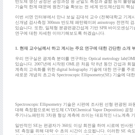
반도체 생산 공정은 공정과정 중 균일도 측정과 결함 등의 불량을
기술적 한계 때문에 원천기술 확보는 전 세계 반도체산업의 핵심
이번 서면 인터뷰에서 만나 보실 김대석 교수 (전북대학교 기계
신개념 검사측정 300mm 반도체 패턴웨이퍼 anisotropy 전면적 검사계측용
있습니다. 또한, 일체형 분광편광간섭계 기반 SPR 바이오센싱기
연구에 대한 자세한 이야기해보도록 하겠습니다.
1. 현재 교수님께서 하고 계시는 주요 연구에 대한 간단한 소개 
우리 연구실은 광계측 분야를 연구하는 Optical metrology l
있습니다. 2007년에 시작된 OML은 처음 약 8년 동안 간섭과 
계측의 고속화를 위한 digital holography 기술에 대한 
새로운 개념의 초고속 Spectroscopic Ellipsometry(SE) 기
Spectroscopic Ellipsometry 기술은 시편에 조사된 선형
대해 측정함으로써 반도체 CVD(Chemical Vapor Deposition) 
주기나노패턴의 3차원 형상 계측에 쓰이는 대표적인 나노계측 
일반적인 SE는 편광자가 360도 이상 회전을 하며 시료에 반사
SE 측정을 위해 대략 수 초의 시간이 소요됩니다. 이러한 SE 