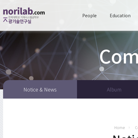
People
Education
Com
Notice & News
Album
Home
C