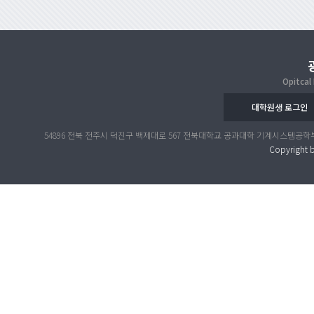
Opitcal
대학원생 로그인
54896 전북 전주시 덕진구 백제대로 567 전북대학교 공과대학 기계시스템공학부 공대 4호관 317호 
Copyright b