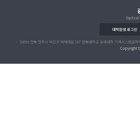
Opitcal
대학원생 로그인
54896 전북 전주시 덕진구 백제대로 567 전북대학교 공과대학 기계시스템공학부 공대 4호관 317호 
Copyright b