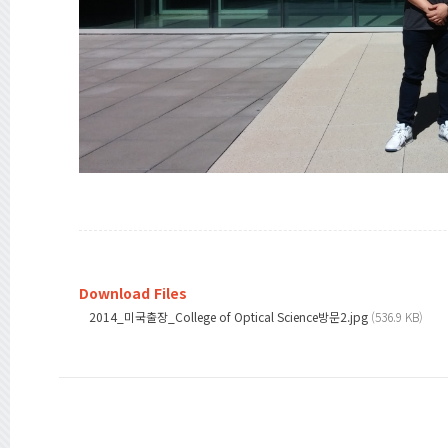
Download Files
2014_미국출장_College of Optical Science방문2.jpg
(536.9 KB)