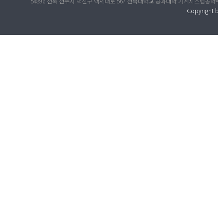
54896 전북 전주시 덕진구 백제대로 567 전북대학교 공과대학 기계시스템공학부 공대 4호관 317호 
Copyright b