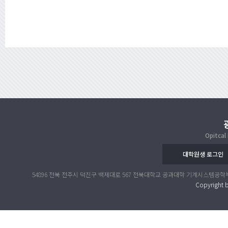
Opitcal
대학원생 로그인
54896 전북 전주시 덕진구 백제대로 567 전북대학교 공과대학 기계시스템공학부 공대 4호관 317호 
Copyright b