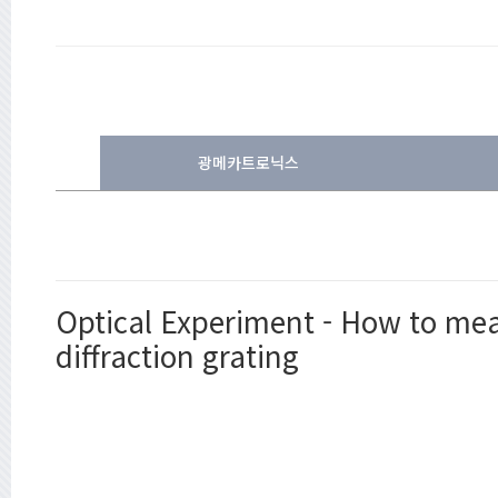
광메카트로닉스
Optical Experiment - How to meas
diffraction grating