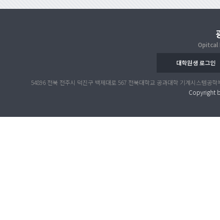
Opitcal
대학원생 로그인
54896 전북 전주시 덕진구 백제대로 567 전북대학교 공과대학 기계시스템공학부 공대 4호관 317호 
Copyright b